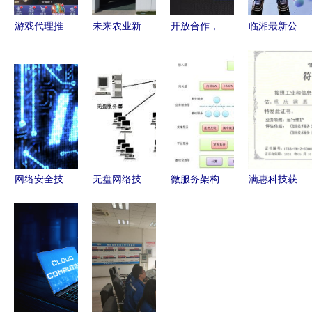
游戏代理推
未来农业新
开放合作，
临湘最新公
广合作 财
路 潢川天
共建产业互
测网络游戏
富增长的关
空农场喜
联网生态链
开服表及网
键路径
摘“甜蜜果”
——中国联
络技术服务
网络技术赋
通网络技术
指南
能智慧农业
研究院院长
张涌谈网络
技术服务
网络安全技
无盘网络技
微服务架构
满惠科技获
术分析
术 高效便
技术栈选型
ITSS运维
DDoS的攻
捷的网络服
手册 网络
服务能力二
与防
务解决方案
技术服务深
级认证，网
度解析
络技术服务
水平迈上新
台阶