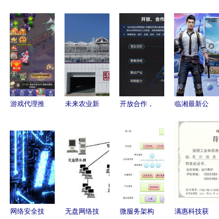
游戏代理推
未来农业新
开放合作，
临湘最新公
广合作 财
路 潢川天
共建产业互
测网络游戏
富增长的关
空农场喜
联网生态链
开服表及网
键路径
摘“甜蜜果”
——中国联
络技术服务
网络技术赋
通网络技术
指南
能智慧农业
研究院院长
张涌谈网络
技术服务
网络安全技
无盘网络技
微服务架构
满惠科技获