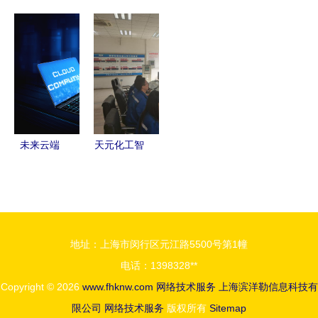
术分析
术 高效便
技术栈选型
ITSS运维
DDoS的攻
捷的网络服
手册 网络
服务能力二
与防
务解决方案
技术服务深
级认证，网
度解析
络技术服务
水平迈上新
台阶
未来云端
天元化工智
覆盖计算技
慧工厂入围
术与在线数
陕西数字化
据存储的网
典型 网络
络共生
技术服务引
地址：上海市闵行区元江路5500号第1幢
领转型新范
电话：1398328**
式
Copyright © 2026
www.fhknw.com
网络技术服务
上海滨洋勒信息科技有
限公司
网络技术服务
版权所有
Sitemap